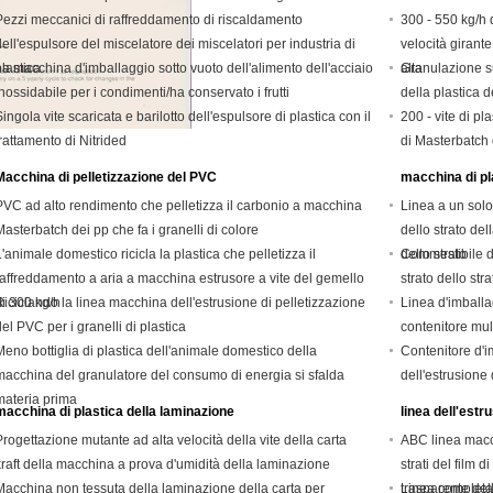
Pezzi meccanici di raffreddamento di riscaldamento
300 - 550 kg/h 
dell'espulsore del miscelatore dei miscelatori per industria di
velocità girante
plastica
La macchina d'imballaggio sotto vuoto dell'alimento dell'acciaio
alta
Granulazione su
inossidabile per i condimenti/ha conservato i frutti
della plastica 
Singola vite scaricata e barilotto dell'espulsore di plastica con il
200 - vite di p
trattamento di Nitrided
di Masterbatch 
Macchina di pelletizzazione del PVC
macchina di pla
PVC ad alto rendimento che pelletizza il carbonio a macchina
Linea a un solo 
Masterbatch dei pp che fa i granelli di colore
dello strato de
L'animale domestico ricicla la plastica che pelletizza il
dello strato
Commestibile di
raffreddamento a aria a macchina estrusore a vite del gemello
strato dello str
di 300 kg/h
Riciclando la linea macchina dell'estrusione di pelletizzazione
Linea d'imballag
del PVC per i granelli di plastica
contenitore mul
Meno bottiglia di plastica dell'animale domestico della
Contenitore d'i
macchina del granulatore del consumo di energia si sfalda
dell'estrusione
materia prima
macchina di plastica della laminazione
linea dell'estr
Progettazione mutante ad alta velocità della vite della carta
ABC linea macch
kraft della macchina a prova d'umidità della laminazione
strati del film 
Macchina non tessuta della laminazione della carta per
trasparente del
Linea completa