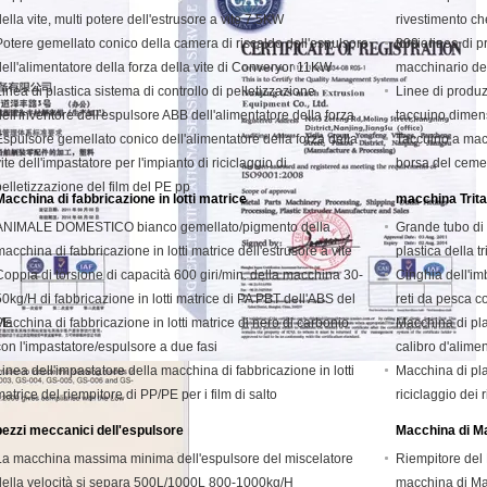
della vite, multi potere dell'estrusore a vite 7.5KW
rivestimento ch
Potere gemellato conico della camera di riscaldo dell'espulsore
torsione
800 - linea di 
dell'alimentatore della forza della vite di Converyor 11KW
macchinario del
Linea di plastica sistema di controllo di pelletizzazione
Linee di produz
dell'inventore dell'espulsore ABB dell'alimentatore della forza
taccuino dimens
Espulsore gemellato conico dell'alimentatore della forza della
Taccuino a macc
ite dell'impastatore per l'impianto di riciclaggio di
borsa del ceme
pelletizzazione del film del PE pp
Macchina di fabbricazione in lotti matrice
macchina Tritat
ANIMALE DOMESTICO bianco gemellato/pigmento della
Grande tubo di 
macchina di fabbricazione in lotti matrice dell'estrusore a vite
plastica della t
Coppia di torsione di capacità 600 giri/min. della macchina 30-
Cinghia dell'imb
50kg/H di fabbricazione in lotti matrice di PA PBT dell'ABS del
reti da pesca co
PE
Macchina di fabbricazione in lotti matrice di nero di carbonio
Macchina di plast
con l'impastatore/espulsore a due fasi
calibro d'alim
Linea dell'impastatore della macchina di fabbricazione in lotti
Macchina di plas
matrice del riempitore di PP/PE per i film di salto
riciclaggio dei 
pezzi meccanici dell'espulsore
Macchina di Ma
La macchina massima minima dell'espulsore del miscelatore
Riempitore del 
della velocità si separa 500L/1000L 800-1000kg/H
macchina di Ma