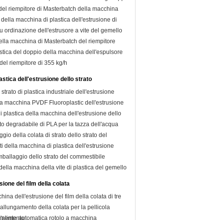
del riempitore di Masterbatch della macchina
 della macchina di plastica dell'estrusione di
 ordinazione dell'estrusore a vite del gemello
della macchina di Masterbatch del riempitore
lastica del doppio della macchina dell'espulsore
del riempitore di 355 kg/h
stica dell'estrusione dello strato
strato di plastica industriale dell'estrusione
lla macchina PVDF Fluoroplastic dell'estrusione
 plastica della macchina dell'estrusione dello
ato degradabile di PLA per la tazza dell'acqua
gio della colata di strato dello strato del
ti della macchina di plastica dell'estrusione
mballaggio dello strato del commestibile
 della macchina della vite di plastica del gemello
usione del film della colata
ina dell'estrusione del film della colata di tre
di allungamento della colata per la pellicola
l'alimento
mente automatica rotolo a macchina