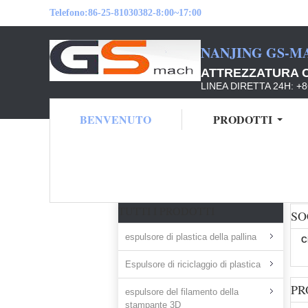
Telefono:
86-25-81030382-8:00~17:00
NANJING GS-M
ATTREZZATURA C
LINEA DIRETTA 24H: +
BENVENUTO
PRODOTTI
Casa
Mappa del sito
TUTTI I PRODOTTI
SO
espulsore di plastica della pallina
C
Espulsore di riciclaggio di plastica
PR
espulsore del filamento della
stampante 3D