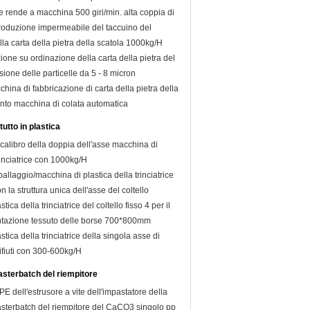
e rende a macchina 500 giri/min. alta coppia di
produzione impermeabile del taccuino del
la carta della pietra della scatola 1000kg/H
ione su ordinazione della carta della pietra del
ione delle particelle da 5 - 8 micron
hina di fabbricazione di carta della pietra della
nto macchina di colata automatica
utto in plastica
calibro della doppia dell'asse macchina di
rinciatrice con 1000kg/H
allaggio/macchina di plastica della trinciatrice
n la struttura unica dell'asse del coltello
ica della trinciatrice del coltello fisso 4 per il
entazione tessuto delle borse 700*800mm
tica della trinciatrice della singola asse di
rifiuti con 300-600kg/H
sterbatch del riempitore
PE dell'estrusore a vite dell'impastatore della
sterbatch del riempitore del CaCO3 singolo pp