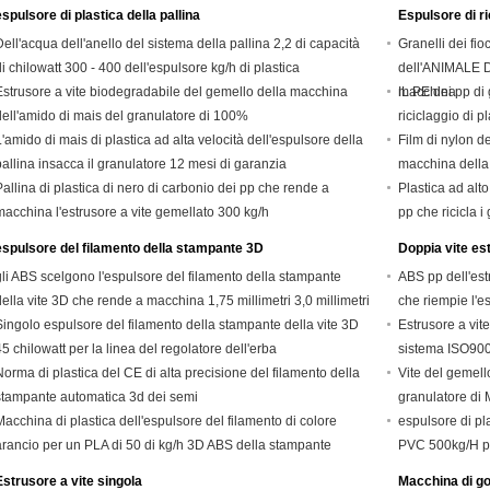
espulsore di plastica della pallina
Espulsore di ri
Dell'acqua dell'anello del sistema della pallina 2,2 di capacità
Granelli dei fio
di chilowatt 300 - 400 dell'espulsore kg/h di plastica
dell'ANIMALE 
Estrusore a vite biodegradabile del gemello della macchina
macchina
IL PE dei pp di
dell'amido di mais del granulatore di 100%
riciclaggio di p
L'amido di mais di plastica ad alta velocità dell'espulsore della
Film di nylon de
pallina insacca il granulatore 12 mesi di garanzia
macchina della 
Pallina di plastica di nero di carbonio dei pp che rende a
Plastica ad alt
macchina l'estrusore a vite gemellato 300 kg/h
pp che ricicla 
espulsore del filamento della stampante 3D
Doppia vite es
gli ABS scelgono l'espulsore del filamento della stampante
ABS pp dell'est
della vite 3D che rende a macchina 1,75 millimetri 3,0 millimetri
che riempie l'e
Singolo espulsore del filamento della stampante della vite 3D
Estrusore a vit
45 chilowatt per la linea del regolatore dell'erba
sistema ISO9001
Norma di plastica del CE di alta precisione del filamento della
Vite del gemell
stampante automatica 3d dei semi
granulatore di 
Macchina di plastica dell'espulsore del filamento di colore
espulsore di pl
arancio per un PLA di 50 di kg/h 3D ABS della stampante
PVC 500kg/H per
Estrusore a vite singola
Macchina di g