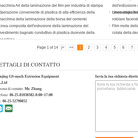
macchina A4 della laminazione del film per industria di stampa
dell'estrusione 
Operazione conveniente di plastica di alta efficienza della
cinematografic
Linea rotolo del
macchina della laminazione della borsa del cemento
rotolare facend
Linea composita dell'estrusione della laminazione del
Film molle dell
rivestimento bagnato conduttivo di plastica durevole della
colata della de
macchina
Page 1 of 14
|<
<<
1
2
3
4
5
6
7
ETTAGLI DI CONTATTO
njing GS-mach Extrusion Equipment
Invia la tua richiesta diret
.,Ltd
sona di contatto:
Mr. Zhang
efono:
86-25-81030382-8:00~17:00
x:
86-25-52790852