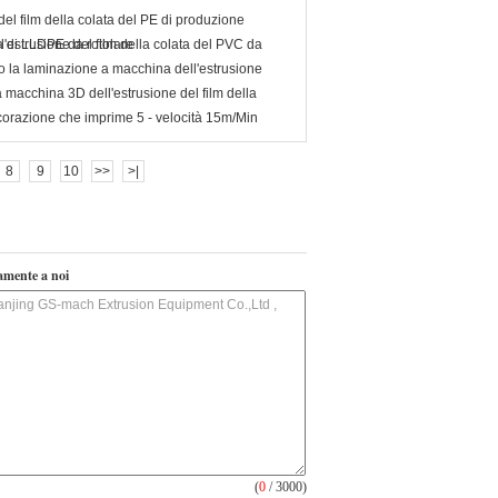
del film della colata del PE di produzione
a di LLDPE da rotolare
l'estrusione del film della colata del PVC da
o la laminazione a macchina dell'estrusione
a macchina 3D dell'estrusione del film della
corazione che imprime 5 - velocità 15m/Min
8
9
10
>>
>|
tamente a noi
(
0
/ 3000)