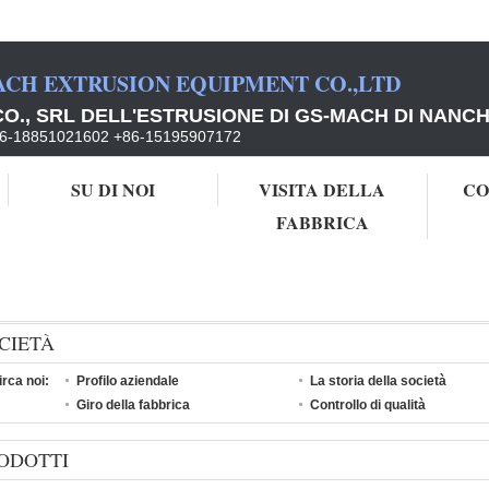
ACH EXTRUSION EQUIPMENT CO.,LTD
O., SRL DELL'ESTRUSIONE DI GS-MACH DI NANC
86-18851021602 +86-15195907172
SU DI NOI
VISITA DELLA
CO
FABBRICA
CIETÀ
irca noi:
Profilo aziendale
La storia della società
Giro della fabbrica
Controllo di qualità
ODOTTI