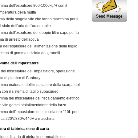
mma dell'espulsore 800-1000kg/H con il
emperatura della muffa
ma della singola vite che fanno macchina per il
di stato dell'aria dell'automobile
ma dell'espulsore del doppio filtro capo per la
a di arresto dell'acqua
 dell'espulsore dell'alimentazione della foglio
ina di gomma riciclata dei granelli
omma dell'impastatore
del miscelatore dell'impastatore, operazione
na di plastica di Banbury
mma materiale dell'impastatore della scarpa del
 con il sistema di taglio subacqueo
mma del miscelatore del riscaldamento elettrico
a vite gemellato/alimentatore della forza
mma dell'impastatore del miscelatore 110L per i
astica 220V/380V/440V a macchina
tra di fabbricazione di carta
ione di carta di pietra impermeabile del