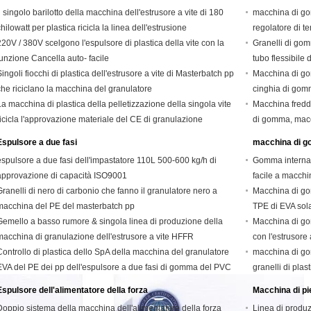
Il singolo barilotto della macchina dell'estrusore a vite di 180
macchina di go
hilowatt per plastica ricicla la linea dell'estrusione
regolatore di t
220V / 380V scelgono l'espulsore di plastica della vite con la
Granelli di gom
funzione Cancella auto- facile
tubo flessibile 
Singoli fiocchi di plastica dell'estrusore a vite di Masterbatch pp
Macchina di gom
che riciclano la macchina del granulatore
cinghia di gomm
La macchina di plastica della pelletizzazione della singola vite
Macchina fredda
ricicla l'approvazione materiale del CE di granulazione
di gomma, macch
Espulsore a due fasi
macchina di g
espulsore a due fasi dell'impastatore 110L 500-600 kg/h di
Gomma interna 
approvazione di capacità ISO9001
facile a macchi
Granelli di nero di carbonio che fanno il granulatore nero a
Macchina di go
macchina del PE del masterbatch pp
TPE di EVA sola
Gemello a basso rumore & singola linea di produzione della
Macchina di go
macchina di granulazione dell'estrusore a vite HFFR
con l'estrusore 
Controllo di plastica dello SpA della macchina del granulatore
macchina di go
EVA del PE dei pp dell'espulsore a due fasi di gomma del PVC
granelli di pl
Espulsore dell'alimentatore della forza
Macchina di pie
Doppio sistema della macchina dell'alimentatore della forza
Linea di produz