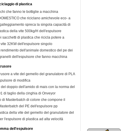
ciclaggio di plastica
cchi che fanno le bottiglie a macchina
DOMESTICO che riciclano amichevole eco- a
 galleggiamento spreca la singola capacità di
lastica della vite 500kg/H dell'espulsore
i sacchetti di plastica che ricicla potere a
vite 32KW dell'espulsore singolo
o rendimento dell'animale domestico del pe dei
i granelli dell'espulsore che fanno macchina
trusore
rusore a vite del gemello del granulatore di PLA
spulsore di modifica
e del doppio dell'amido di mais con la norma del
 di taglio della cinghia di Onveyor
o di Masterbatch di colore che compone il
Masterbatch del PE dell'espulsore pp
astica della vite del gemello del granulatore del
 l'espulsore di plastica ad alta velocità
omma dell'espulsore