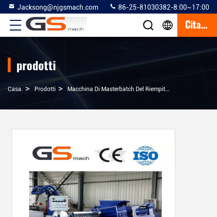
Jacksong@njgsmach.com
86-25-81030382-8:00~17:00
Citazione
prodotti
>
>
>
Casa.
Prodotti
Macchina Di Masterbatch Del Riempitore
Granulazion