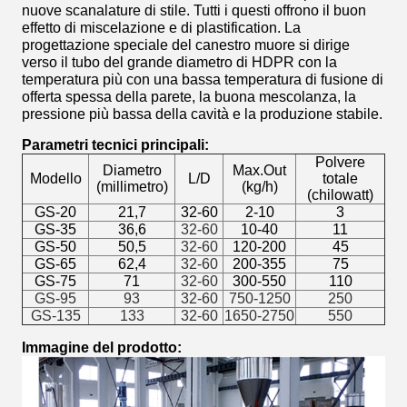
nuove scanalature di stile. Tutti i questi offrono il buon
effetto di miscelazione e di plastification. La
progettazione speciale del canestro muore si dirige
verso il tubo del grande diametro di HDPR con la
temperatura più con una bassa temperatura di fusione di
offerta spessa della parete, la buona mescolanza, la
pressione più bassa della cavità e la produzione stabile.
Parametri tecnici principali:
Polvere
Diametro
Max.Out
Modello
L/D
totale
(millimetro)
(kg/h)
(chilowatt)
GS-20
21,7
32-60
2-10
3
GS-35
36,6
32-60
10-40
11
GS-50
50,5
32-60
120-200
45
GS-65
62,4
32-60
200-355
75
GS-75
71
32-60
300-550
110
GS-95
93
32-60
750-1250
250
GS-135
133
32-60
1650-2750
550
Immagine del prodotto: