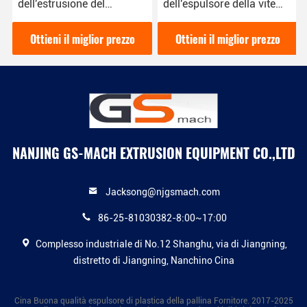
dell'estrusione del
dell'espulsore della vite
riempitore della macchina
gemellata decorativa per il
a due fasi del masterbatch
riempitore Masterbatch
Ottieni il miglior prezzo
Ottieni il miglior prezzo
NANJING GS-MACH EXTRUSION EQUIPMENT CO.,LTD
Jacksong@njgsmach.com
86-25-81030382-8:00~17:00
Complesso industriale di No.12 Shanghu, via di Jiangning,
distretto di Jiangning, Nanchino Cina
Cina Buona qualità espulsore di plastica della pallina Fornitore. 2017-2025