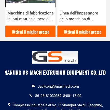
Macchina di fabbricazione
Linea dell'impastatore
in lotti matrice di nero di
della macchina di
carbonio con
fabbricazione in lotti
l'impastatore/espulsore a
matrice del riempitore di
Ottieni il miglior prezzo
Ottieni il miglior prezzo
due fasi
PP/PE per i film di salto
NANJING GS-MACH EXTRUSION EQUIPMENT CO.,LTD
Jacksong@njgsmach.com
86-25-81030382-8:00~17:00
Complesso industriale di No.12 Shanghu, via di Jiangning,