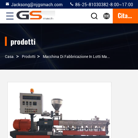
Jacksong@njgsmach.com
86-25-81030382-8:00~17:00
Citazione
prodotti
>
>
>
Casa.
Prodotti
Macchina Di Fabbricazione In Lotti Matrice
Coppia Di