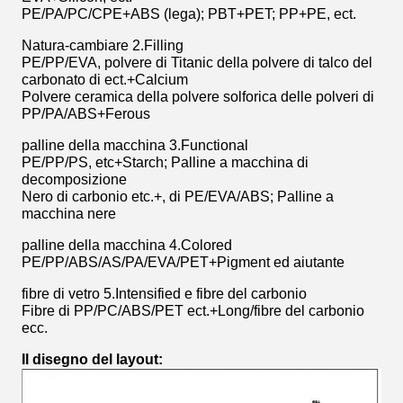
PE/PA/PC/CPE+ABS (lega); PBT+PET; PP+PE, ect.
Natura-cambiare 2.Filling
PE/PP/EVA, polvere di Titanic della polvere di talco del
carbonato di ect.+Calcium
Polvere ceramica della polvere solforica delle polveri di
PP/PA/ABS+Ferous
palline della macchina 3.Functional
PE/PP/PS, etc+Starch; Palline a macchina di
decomposizione
Nero di carbonio etc.+, di PE/EVA/ABS; Palline a
macchina nere
palline della macchina 4.Colored
PE/PP/ABS/AS/PA/EVA/PET+Pigment ed aiutante
fibre di vetro 5.Intensified e fibre del carbonio
Fibre di PP/PC/ABS/PET ect.+Long/fibre del carbonio
ecc.
Il disegno del layout: