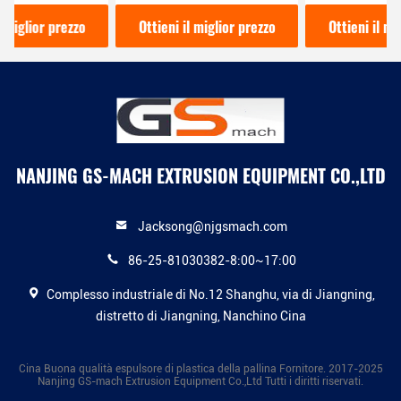
di raffreddore, vite di
dell'alimentazione fredda
gomma dell'acciaio
per Windows e la
Ottieni il miglior prezzo
Ottieni il miglior prezzo
legato della macchina del
sigillatura delle porte
granulatore
NANJING GS-MACH EXTRUSION EQUIPMENT CO.,LTD
Jacksong@njgsmach.com
86-25-81030382-8:00~17:00
Complesso industriale di No.12 Shanghu, via di Jiangning,
distretto di Jiangning, Nanchino Cina
Cina Buona qualità espulsore di plastica della pallina Fornitore. 2017-2025
Nanjing GS-mach Extrusion Equipment Co.,Ltd Tutti i diritti riservati.