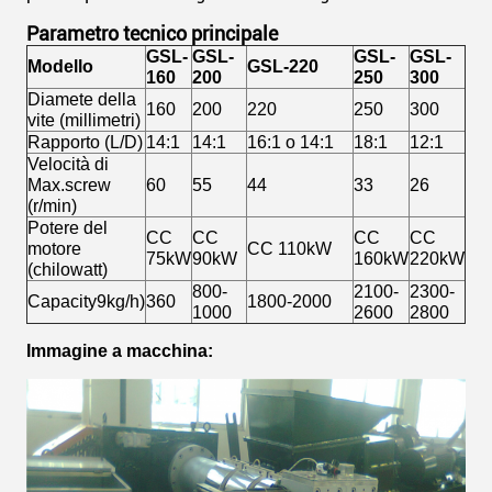
Parametro tecnico principale
GSL-
GSL-
GSL-
GSL-
Modello
GSL-220
160
200
250
300
Diamete della
160
200
220
250
300
vite (millimetri)
Rapporto (L/D)
14:1
14:1
16:1 o 14:1
18:1
12:1
Velocità di
Max.screw
60
55
44
33
26
(r/min)
Potere del
CC
CC
CC
CC
motore
CC 110kW
75kW
90kW
160kW
220kW
(chilowatt)
800-
2100-
2300-
Capacity9kg/h)
360
1800-2000
1000
2600
2800
Immagine a macchina: