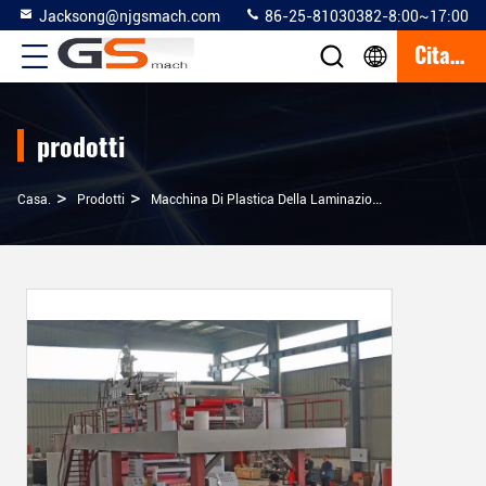
Jacksong@njgsmach.com
86-25-81030382-8:00~17:00
Citazione
prodotti
>
>
>
Casa.
Prodotti
Macchina Di Plastica Della Laminazione
Progettazio