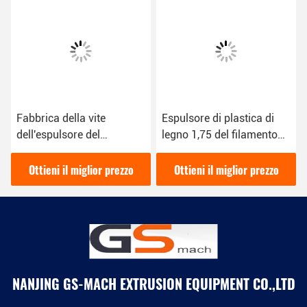
Fabbrica della vite
Espulsore di plastica di
dell'espulsore del
legno 1,75 del filamento
filamento della stampante
della stampante 3D di PLA
di tolleranza 3D di 0,03
linea dell'estrusione da
Ottieni il miglior prezzo
Ottieni il miglior prezzo
millimetri singola diretta
3,00 millimetri
NANJING GS-MACH EXTRUSION EQUIPMENT CO.,LTD