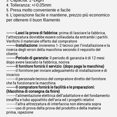
Capacità: 1~2kg/h
3.
Tolleranza: +/-0.05mm
4.
Presa molto conveniente e facile
5.
L'operazione facile e mantiene, prezzo più economico
6.
per ottenere il buon filamento
------Lasci la prova di fabbrica:
prima di lasciare la fabbrica,
l'attrezzatura dovrebbe essere collaudata da entrambi i partiti.
Verifichi il materiale offerto dal compratore
------Installazione:
invieremo 1-2 tecnici per l'installazione e la
ricerca degli errori della macchina secondo il requisito del
cliente;
------Periodo di garanzia:
Il periodo di garanzia è di 12 mesi
dopo avere lasciato la fabbrica, nociva
------Il fornitore fornirà il servizio: (dopo paga la macchina)
------il fornitore per inviare adeguamento di installazione e di
incarico
------il personale tecnico del compratore diretto del fornitore
che fa funzionare la macchina
------Il compratore fornirà le facilità e le preparazioni:
(Macchina di consegna da finire)
------l'alimentazione elettrica dell'adattatore e del fondamento
innaffia e tubo appiattito dell'aria ed i progetti relativi
------l'altra attrezzatura di interfaccia non elencata sopra
------uso di prova della prova del prodotto e della materia
prima, ispezione