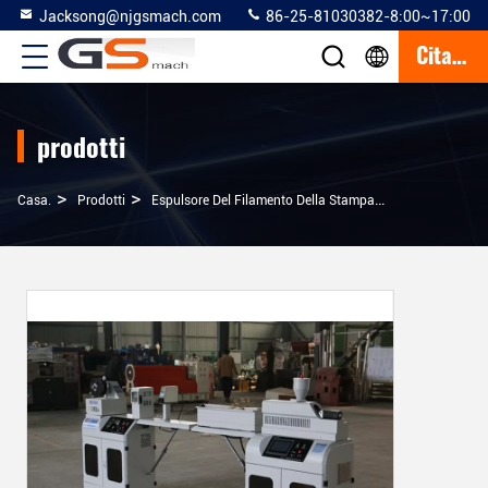
Jacksong@njgsmach.com
86-25-81030382-8:00~17:00
Citazione
prodotti
>
>
>
Casa.
Prodotti
Espulsore Del Filamento Della Stampante 3D
1 Filam