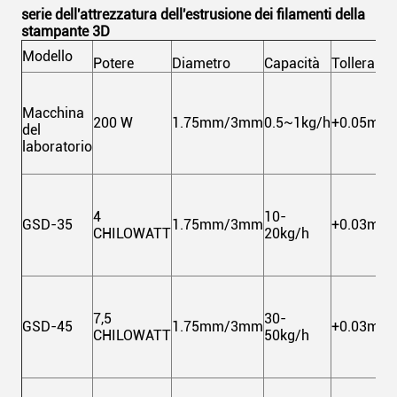
serie dell'attrezzatura dell'estrusione dei filamenti della
stampante 3D
Modello
Potere
Diametro
Capacità
Tolleranz
Macchina
200 W
1.75mm/3mm
0.5~1kg/h
+0.05mm
del
laboratorio
4
10-
GSD-35
1.75mm/3mm
+0.03mm
CHILOWATT
20kg/h
7,5
30-
GSD-45
1.75mm/3mm
+0.03mm
CHILOWATT
50kg/h