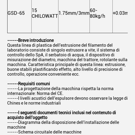
15
60-
GSD-65
1.75mm/3mm
+0.03mm
CHILOWATT
80kg/h
------Breve introduzione
Questa linea di plastica dell'estrusione del filamento del
laboratorio consiste di singolo estrusore a vite, il sistema di
controllo dello SpA, il serbatoio di acqua,
il dispositivo di
misurazione del diametro, macchina del trattore, rotolante sulla
macchina. Caratteristica principale di questa linea:
estrusione,
buone
stabili plastificando effetto,
alto livello di precisione di
controllo,
operazione conveniente ecc.
------Requisiti comuni
------La progettazione della macchina rispetta la norma
internazionale: Norma del CE.
------I livelli acustici dell'espulsore devono osservare la legge di
Chines e le norme industriali
------I seguenti documenti tecnici inclusi nel contenuto di
acquisto dell'oggetto
------Diagramma della disposizione dell'installazione delle
macchine
------Schema circuitale delle macchine