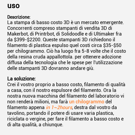
uso
Descrizione:
La stampa di basso costo 3D è un mercato emergente.
Concorrenti compreso stampanti di vendita 3D di
Makerbot, di Printrbot, di Solidoodle e di Ultimaker fra
da $399-$2200. Queste stampanti 3D richiedono il
filamento di plastica espulso quel costi circa $35-$50
per chilogrammo. Ciò ha luogo fra 5-8 volte che il costo
della resina cruda appallottola. per ottenere adozione
diffusa della tecnologia che le spese per l'utilizzazione
delle stampanti 3D dovranno andare giù.
La soluzione:
Crei il vostro proprio a basso costo, filamento di qualità
a casa, con il nostro espulsore del filamento. Ora la
nostra nuova macchina del filamento del laboratorio vi
non renderà milioni, ma farà
un chilogrammo
del
filamento appena
in 1~2hours
,
destra dal vostro da
tavolino, portando il potere di usare varia plastica,
riciclata o vergine, per fare il filamento a basso costo e
di alta qualità, a chiunque.