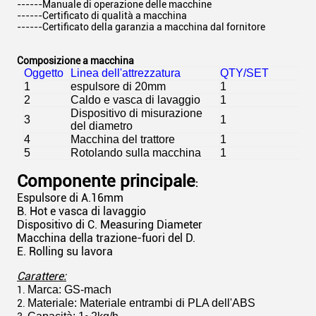
------Manuale di operazione delle macchine
------Certificato di qualità a macchina
------Certificato della garanzia a macchina dal fornitore
Composizione a macchina
Oggetto
Linea dell'attrezzatura
QTY/SET
1
espulsore di 20mm
1
2
Caldo e vasca di lavaggio
1
Dispositivo di misurazione
3
1
del diametro
4
Macchina del trattore
1
5
Rotolando sulla macchina
1
Componente principale
:
Espulsore di A.16mm
B. Hot e vasca di lavaggio
Dispositivo di C. Measuring Diameter
Macchina della trazione-fuori del D.
E. Rolling su lavora
Carattere:
Marca: GS-mach
1.
Materiale: Materiale entrambi di PLA dell'ABS
2.