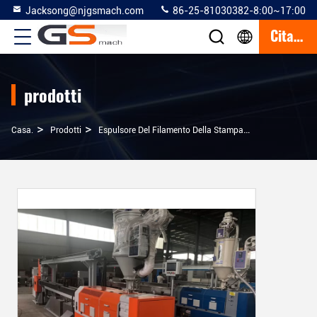
Jacksong@njgsmach.com
86-25-81030382-8:00~17:00
Citazione
prodotti
>
>
>
Casa.
Prodotti
Espulsore Del Filamento Della Stampante 3D
Linea D