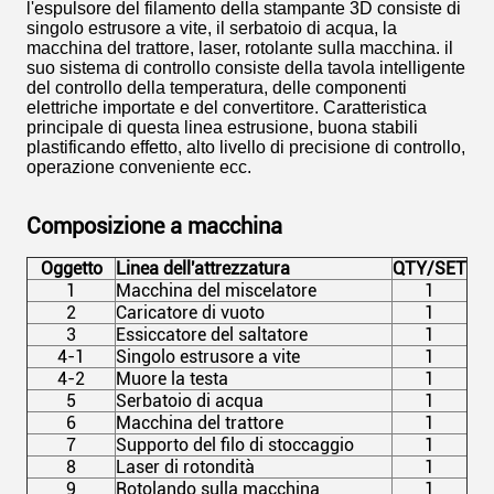
l'espulsore del filamento della stampante 3D consiste di
singolo estrusore a vite, il serbatoio di acqua, la
macchina del trattore, laser, rotolante sulla macchina. il
suo sistema di controllo consiste della tavola intelligente
del controllo della temperatura, delle componenti
elettriche importate e del convertitore. Caratteristica
principale di questa linea estrusione, buona stabili
plastificando effetto, alto livello di precisione di controllo,
operazione conveniente ecc.
Composizione a macchina
Oggetto
Linea dell'attrezzatura
QTY/SET
1
Macchina del miscelatore
1
2
Caricatore di vuoto
1
3
Essiccatore del saltatore
1
4-1
Singolo estrusore a vite
1
4-2
Muore la testa
1
5
Serbatoio di acqua
1
6
Macchina del trattore
1
7
Supporto del filo di stoccaggio
1
8
Laser di rotondità
1
9
Rotolando sulla macchina
1