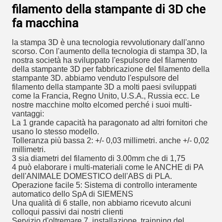
filamento della stampante di 3D che
fa macchina
la stampa 3D è una tecnologia revvolutionary dall'anno
scorso. Con l'aumento della tecnologia di stampa 3D, la
nostra società ha sviluppato l'espulsore del filamento
della stampante 3D per fabbricazione del filamento della
stampante 3D. abbiamo venduto l'espulsore del
filamento della stampante 3D a molti paesi sviluppati
come la Francia, Regno Unito, U.S.A., Russia ecc. Le
nostre macchine molto elcomed perché i suoi multi-
vantaggi:
La 1 grande capacità ha paragonato ad altri fornitori che
usano lo stesso modello.
Tolleranza più bassa 2: +/- 0,03 millimetri. anche +/- 0,02
millimetri.
3 sia diametri del filamento di 3.00mm che di 1,75
4 può elaborare i multi-materiali come le ANCHE di PA
dell'ANIMALE DOMESTICO dell'ABS di PLA.
Operazione facile 5: Sistema di controllo interamente
automatico dello SpA di SIEMENS
Una qualità di 6 stalle, non abbiamo ricevuto alcuni
colloqui passivi dai nostri clienti
Servizio d'oltremare 7, installazione, trainning del