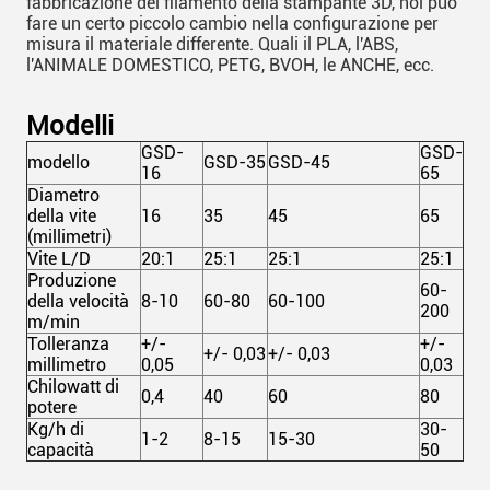
fabbricazione del filamento della stampante 3D, noi può
fare un certo piccolo cambio nella configurazione per
misura il materiale differente. Quali il PLA, l'ABS,
l'ANIMALE DOMESTICO, PETG, BVOH, le ANCHE, ecc.
Modelli
GSD-
GSD-
modello
GSD-35
GSD-45
16
65
Diametro
della vite
16
35
45
65
(millimetri)
Vite L/D
20:1
25:1
25:1
25:1
Produzione
60-
della velocità
8-10
60-80
60-100
200
m/min
Tolleranza
+/-
+/-
+/- 0,03
+/- 0,03
millimetro
0,05
0,03
Chilowatt di
0,4
40
60
80
potere
Kg/h di
30-
1-2
8-15
15-30
capacità
50