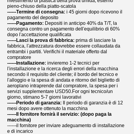
rivestimento di plastica della prova umida, esterno
pieno-chiuso della piatto-scatola
------Termine di consegna:
i 45 giorni dopo ricevono il
pagamento del deposito
------Pagamento:
Depositi in anticipo 40% da T/T, la
consegna contro un pagamento dell'equilibrio di 60%
dopo l'accettazione qualificata
------Lasci la prova di fabbrica:
prima di lasciare la
fabbrica, l'attrezzatura dovrebbe essere collaudata da
entrambi i partiti. Verifichi il materiale offerto dal
compratore
------Installazione:
invieremo 1-2 tecnici per
l'installazione e la ricerca degli errori della macchina
secondo il requisito del cliente; il bordo del tecnico e
l'alloggio e la spesa di andata e ritorno del biglietto di
aeroplano intraprende dal compratore, la spesa per i
servizi supplementare USD50.For ogni tecnico/un
giorno, stimano 5-7 giorni lavorativi
------Periodo di garanzia:
Il periodo di garanzia è di 12
mesi dopo avere ottenuto la macchina
------Il fornitore fornirà il servizio: (dopo paga la
macchina)
------il fornitore per inviare adeguamento di installazione
e di incarico