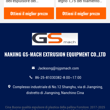
dell'espulsore del
legno 1,75 del filamento
filamento della stampante
della stampante 3D di PLA
di tolleranza 3D di 0,03
linea dell'estrusione da
Ottieni il miglior prezzo
Ottieni il miglior prezzo
millimetri singola diretta
3,00 millimetri
NANJING GS-MACH EXTRUSION EQUIPMENT CO.,LTD
Jacksong@njgsmach.com
86-25-81030382-8:00~17:00
Complesso industriale di No.12 Shanghu, via di Jiangning,
distretto di Jiangning, Nanchino Cina
Cina Buona qualità espulsore di plastica della pallina Fornitore. 2017-2025