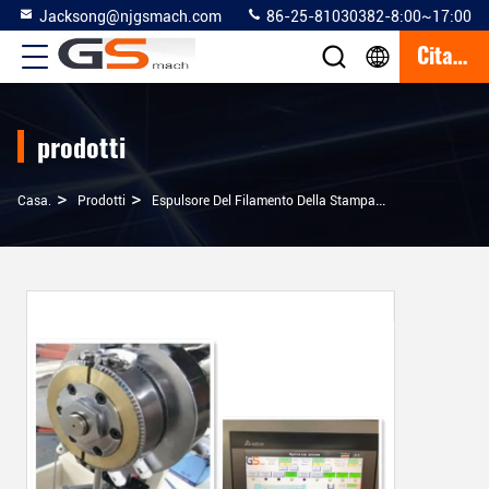
Jacksong@njgsmach.com
86-25-81030382-8:00~17:00
Citazione
prodotti
>
>
>
Casa.
Prodotti
Espulsore Del Filamento Della Stampante 3D
Espulso