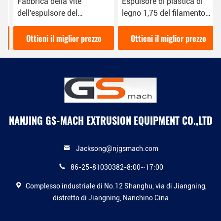
Fabbrica della vite
Espulsore di plastica di
dell'espulsore del
legno 1,75 del filamento
filamento della stampante
della stampante 3D di PLA
di tolleranza 3D di 0,03
linea dell'estrusione da
Ottieni il miglior prezzo
Ottieni il miglior prezzo
millimetri singola diretta
3,00 millimetri
NANJING GS-MACH EXTRUSION EQUIPMENT CO.,LTD
Jacksong@njgsmach.com
86-25-81030382-8:00~17:00
Complesso industriale di No.12 Shanghu, via di Jiangning,
distretto di Jiangning, Nanchino Cina