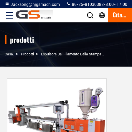
Jacksong@njgsmach.com
86-25-81030382-8:00~17:00
Citazione
prodotti
>
>
>
Casa.
Prodotti
Espulsore Del Filamento Della Stampante 3D
Rendime