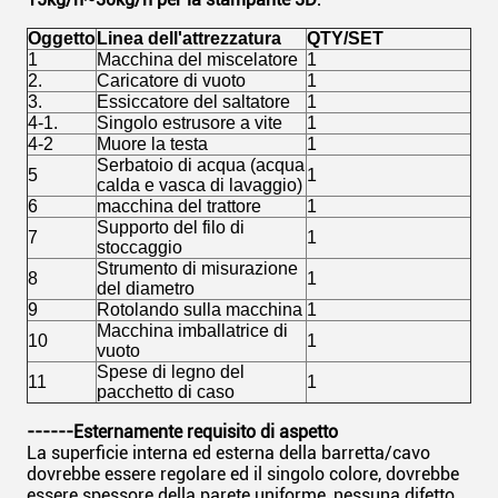
:
Oggetto
Linea dell'attrezzatura
QTY/SET
1
Macchina del miscelatore
1
2.
Caricatore di vuoto
1
3.
Essiccatore del saltatore
1
4-1.
Singolo estrusore a vite
1
4-2
Muore la testa
1
Serbatoio di acqua (acqua
5
1
calda e vasca di lavaggio)
6
macchina del trattore
1
Supporto del filo di
7
1
stoccaggio
Strumento di misurazione
8
1
del diametro
9
Rotolando sulla macchina
1
Macchina imballatrice di
10
1
vuoto
Spese di legno del
11
1
pacchetto di caso
------Esternamente requisito di aspetto
La superficie interna ed esterna della barretta/cavo
dovrebbe essere regolare ed il singolo colore, dovrebbe
essere spessore della parete uniforme, nessuna difetto