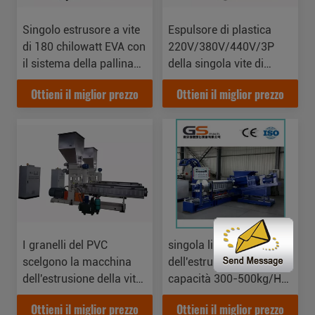
Singolo estrusore a vite
Espulsore di plastica
di 180 chilowatt EVA con
220V/380V/440V/3P
il sistema della pallina
della singola vite di
del filo dell'acqua
Masterbatch del
Ottieni il miglior prezzo
Ottieni il miglior prezzo
riempitore
I granelli del PVC
singola linea
scelgono la macchina
dell'estrusore a vite di
dell'estrusione della vite
capacità 300-500kg/H
con il sistema ausiliario
per la fabbricazione di
Ottieni il miglior prezzo
Ottieni il miglior prezzo
del filo dell'acqua
Masterbatch di colore