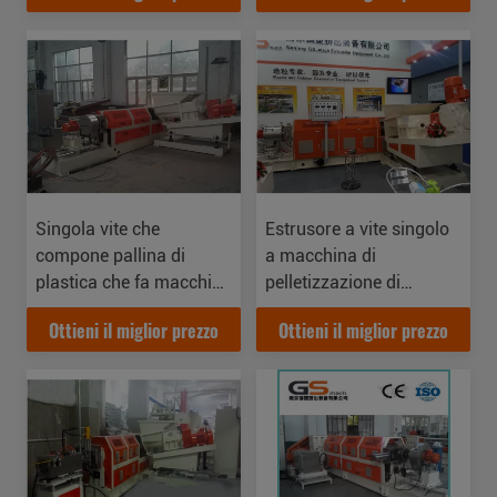
Singola vite che
Estrusore a vite singolo
compone pallina di
a macchina di
plastica che fa macchina
pelletizzazione di
con l'alimentatore della
plastica per la
Ottieni il miglior prezzo
Ottieni il miglior prezzo
forza
fabbricazione dei
granelli dell'ANIMALE
DOMESTICO PPR del PE
dei pp