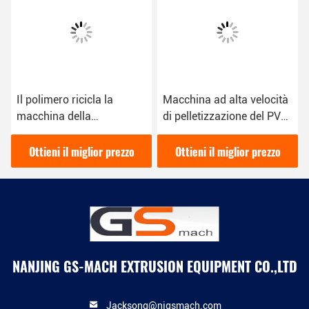
Il polimero ricicla la
Macchina ad alta velocità
macchina della
di pelletizzazione del PVC
pelletizzazione
del miscelatore con una
dell'animale domestico,
capacità di 500 - 600
Ottieni il miglior prezzo
Ottieni il miglior prezzo
riciclante la macchina di
chilogrammi/ora
plastica del granulatore
NANJING GS-MACH EXTRUSION EQUIPMENT CO.,LTD
Jacksong@njgsmach.com