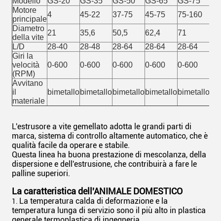
Modello
GS-20
GS-35
GS-50
GS-65
GS-75
GS
Motore
4
45-22
37-75
45-75
75-160
13
principale
Diametro
21
35,6
50,5
62,4
71
93
della vite
L/D
28-40
28-48
28-64
28-64
28-64
28
Giri la
velocità
0-600
0-600
0-600
0-600
0-600
0-
(RPM)
Avvitano
il
bimetallo
bimetallo
bimetallo
bimetallo
bimetallo
bim
materiale
L'estrusore a vite gemellato adotta le grandi parti di
marca, sistema di controllo altamente automatico, che è
qualità facile da operare e stabile.
Questa linea ha buona prestazione di mescolanza, della
dispersione e dell'estrusione, che contribuirà a fare le
palline superiori.
La caratteristica dell'ANIMALE DOMESTICO
La temperatura calda di deformazione e la
1.
temperatura lunga di servizio sono il più alto in plastica
generale termoplastica di ingegneria.