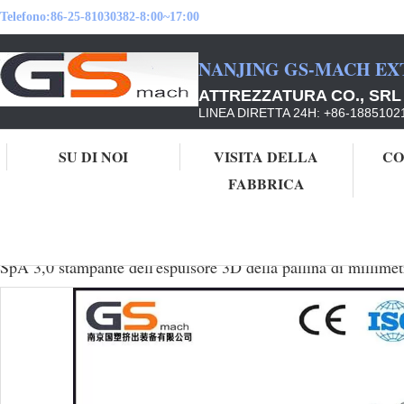
Telefono:
86-25-81030382-8:00~17:00
NANJING GS-MACH EX
ATTREZZATURA CO., SRL
LINEA DIRETTA 24H: +86-1885102
SU DI NOI
VISITA DELLA
CO
FABBRICA
Casa
Prodotti
espulsore del filamento della stampante 3D
SpA 3,0 sta
SpA 3,0 stampante dell'espulsore 3D della pallina di millime