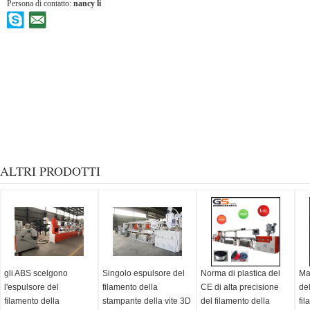
Persona di contatto:
nancy li
ALTRI PRODOTTI
gli ABS scelgono
Singolo espulsore del
Norma di plastica del
Ma
l'espulsore del
filamento della
CE di alta precisione
del
filamento della
stampante della vite 3D
del filamento della
fil