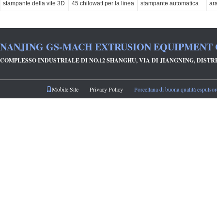
stampante della vite 3D
45 chilowatt per la linea
stampante automatica
ar
che rende a macchina
del regolatore dell'erba
3d dei semi
50
1,75 millimetri 3,0
st
millimetri
NANJING GS-MACH EXTRUSION EQUIPMENT 
COMPLESSO INDUSTRIALE DI NO.12 SHANGHU, VIA DI JIANGNING, DIST
Mobile Site
Privacy Policy
Porcellana di buona qualità espulsore 