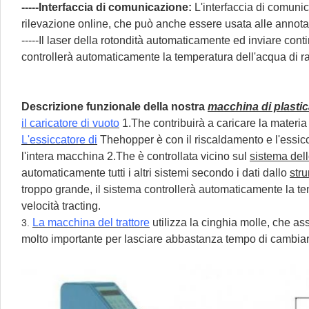
-----Interfaccia di comunicazione:
L'interfaccia di comun
rilevazione online, che può anche essere usata alle annota
-----Il laser della rotondità automaticamente ed inviare co
controllerà automaticamente la temperatura dell'acqua di raf
Descrizione funzionale della nostra
macchina di plastic
il caricatore di vuoto
1.The contribuirà a caricare la materia p
L'essiccatore di
Thehopper è con il riscaldamento e l'essicc
l'intera macchina 2.The è controllata vicino sul
sistema del
automaticamente tutti i altri sistemi secondo i dati dallo
stru
troppo grande, il sistema controllerà automaticamente la tem
velocità tracting.
La macchina del trattore
utilizza la cinghia molle, che as
3.
molto importante per lasciare abbastanza tempo di cambiar